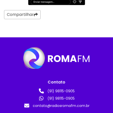
Compartilhar
Contato
(91) 98115-0905
(91) 98115-0905
contato@radiosromafm.com.br