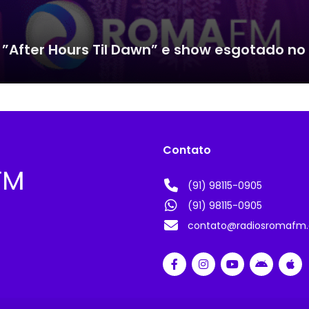
”After Hours Til Dawn” e show esgotado no 
Contato
(91) 98115-0905
(91) 98115-0905
contato@radiosromafm.