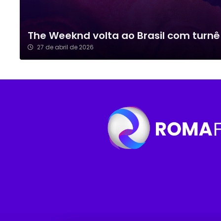
The Weeknd volta ao Brasil com turnê 
27 de abril de 2026