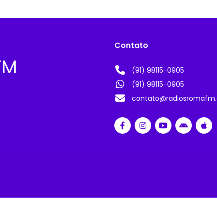
Contato
(91) 98115-0905
(91) 98115-0905
contato@radiosromafm.